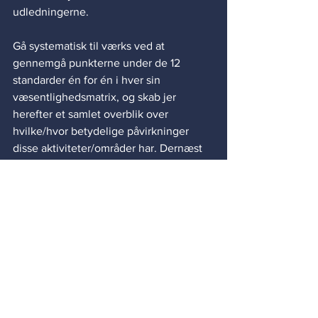
udledningerne. 
Gå systematisk til værks ved at 
gennemgå punkterne under de 12 
standarder én for én i hver sin 
væsentlighedsmatrix, og skab jer 
herefter et samlet overblik over 
hvilke/hvor betydelige påvirkninger 
disse aktiviteter/områder har. Dernæst 
følger arbejdet med at definere om det 
er positiv eller negativ impact der er 
tale om, hvilken type af impact I har 
forholdt jer til, og hvilken grad af kontrol 
I har over udfaldet. Er det f.eks. relevant 
at inddrage værdikædeaktører eller ej. 
Desuden skal der laves en kort 
beskrivelse/argumentation for hver af 
de områder, som vurderes til at være 